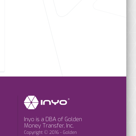
Inyo is a DBA of Golden
Money Transfer, Inc.
Copyright © 2016 - Golden