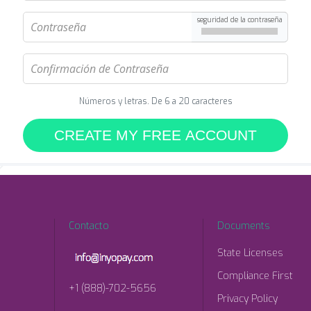
seguridad de la contraseña
Números y letras. De 6 a 20 caracteres
CREATE MY FREE ACCOUNT
Contacto
Documents
State Licenses
Compliance First
+1 (888)-702-5656
Privacy Policy