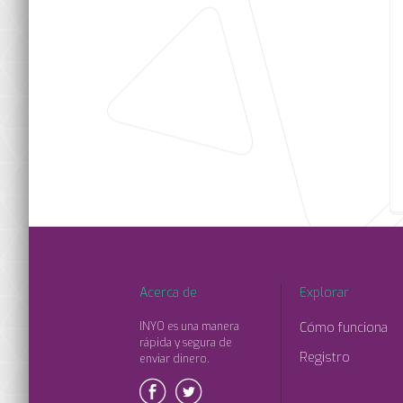
Acerca de
Explorar
INYO es una manera
Cómo funciona
rápida y segura de
Registro
enviar dinero.